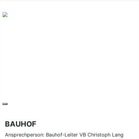
Hauptplatz 7, 7540 Güssing
post@guessing.bgld.gv.at
Die Stadt
Wirtschaft und Vereine
Freizeit und Tourismus
Bildung und Gesundheit
Erneuerbare Energie
Service
Kontakt
BAUHOF
Ansprechperson: Bauhof-Leiter VB Christoph Lang