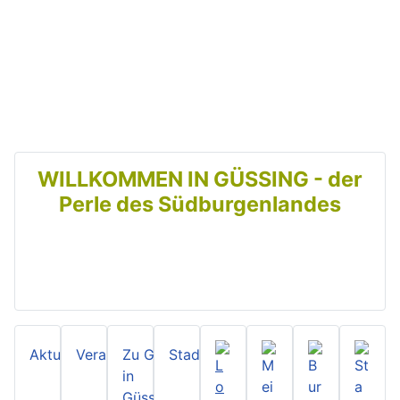
Zurück
Weit
WILLKOMMEN IN GÜSSING - der
Perle des Südburgenlandes
Aktuelles
Veranstaltungen
Zu Gast
Stadtzeitung
in
Güssing