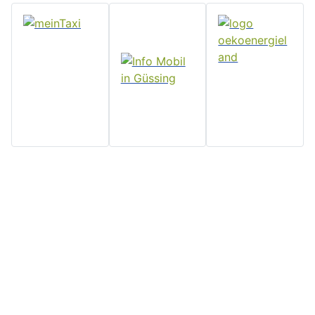
Home
Stadtgemeinde
Serviceseiten
Politik und
Güssing
Downloads
Verwaltung
Rathaus, Hauptplatz 7, 7540
Impressum
Aktuelles
Güssing, Tel: 03322/42311
Datenschutz
Email:
Veranstaltungen
Kontakt
post@guessing.bgld.gv.at
Stadtzeitung