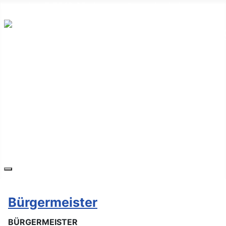
Hauptplatz 7, 7540 Güssing
post@guessing.bgld.gv.at
Die Stadt
Wirtschaft und Vereine
Freizeit und Tourismus
Bildung und Gesundheit
Erneuerbare Energie
Service
Kontakt
Bürgermeister
BÜRGERMEISTER