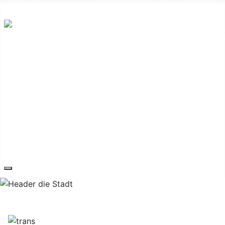
Hauptplatz 7, 7540 Güssing
post@guessing.bgld.gv.at
Die Stadt
Wirtschaft und Vereine
Freizeit und Tourismus
Bildung und Gesundheit
Erneuerbare Energie
Service
Kontakt