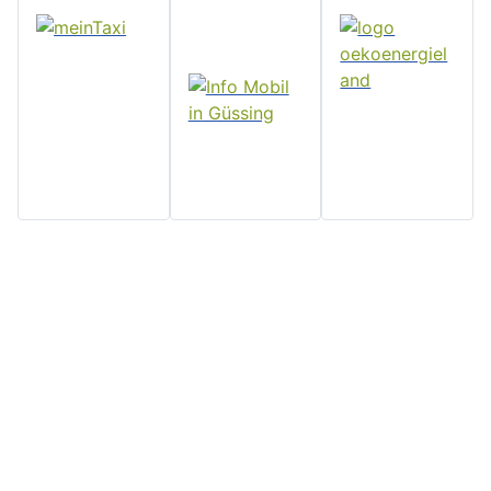
Home
Stadtgemeinde
Serviceseiten
Politik und
Güssing
Downloads
Verwaltung
Rathaus, Hauptplatz 7, 7540
Impressum
Aktuelles
Güssing, Tel: 03322/42311
Datenschutz
Email:
Veranstaltungen
Kontakt
post@guessing.bgld.gv.at
Stadtzeitung