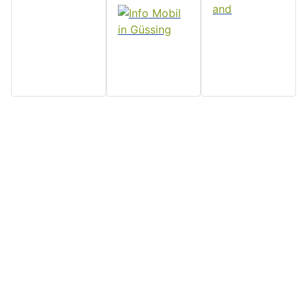
Home
Stadtgemeinde
Serviceseiten
Politik und
Güssing
Downloads
Verwaltung
Rathaus, Hauptplatz 7, 7540
Impressum
Aktuelles
Güssing, Tel: 03322/42311
Datenschutz
Email:
Veranstaltungen
Kontakt
post@guessing.bgld.gv.at
Stadtzeitung