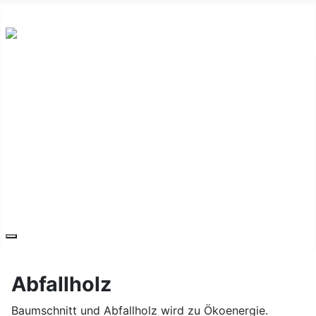
Hauptplatz 7, 7540 Güssing
post@guessing.bgld.gv.at
Die Stadt
Wirtschaft und Vereine
Freizeit und Tourismus
Bildung und Gesundheit
Erneuerbare Energie
Service
Kontakt
Abfallholz
Baumschnitt und Abfallholz wird zu Ökoenergie.