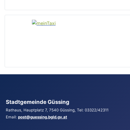
Stadtgemeinde Güssing
Rathaus, Hauptplatz 7, 7540 Güssing, Tel: 03322/42311
Email:
post@guessing.bgld.gv.at