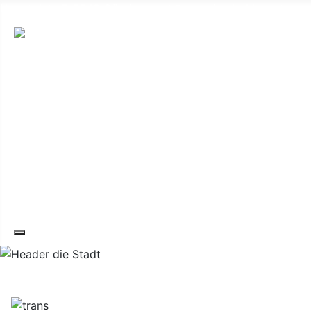
Hauptplatz 7, 7540 Güssing
post@guessing.bgld.gv.at
Die Stadt
Wirtschaft und Vereine
Freizeit und Tourismus
Bildung und Gesundheit
Erneuerbare Energie
Service
Kontakt