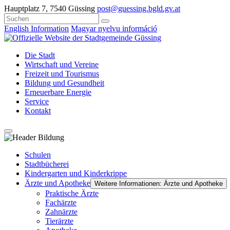
Hauptplatz 7, 7540 Güssing
post@guessing.bgld.gv.at
English Information
Magyar nyelvu információ
Die Stadt
Wirtschaft und Vereine
Freizeit und Tourismus
Bildung und Gesundheit
Erneuerbare Energie
Service
Kontakt
Schulen
Stadtbücherei
Kindergarten und Kinderkrippe
Ärzte und Apotheke
Weitere Informationen: Ärzte und Apotheke
Praktische Ärzte
Fachärzte
Zahnärzte
Tierärzte