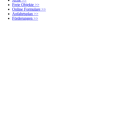
Ärzte >>
Freie Objekte >>
Online Formulare >>
Anfahrtsplan >>
Förderungen >>