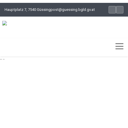
Hauptplatz 7, 7540 Güssing
post@guessing.bgld.gv.at