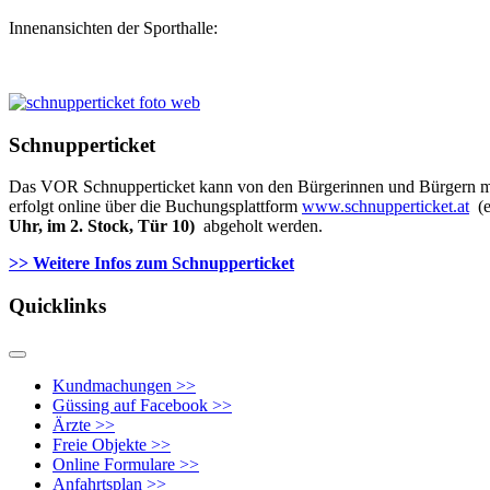
Innenansichten der Sporthalle:
Schnupperticket
Das VOR Schnupperticket kann von den Bürgerinnen und Bürgern mit 
erfolgt online über die Buchungsplattform
www.schnupperticket.at
(e
Uhr, im 2. Stock, Tür 10)
abgeholt werden.
>> Weitere Infos zu
m Schnupperticket
Quicklinks
Kundmachungen >>
Güssing auf Facebook >>
Ärzte >>
Freie Objekte >>
Online Formulare >>
Anfahrtsplan >>