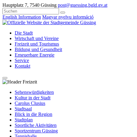
Hauptplatz 7, 7540 Güssing
post@guessing.bgld.gv.at
English Information
Magyar nyelvu információ
Die Stadt
Wirtschaft und Vereine
Freizeit und Tourismus
Bildung und Gesundheit
Erneuerbare Energie
Service
Kontakt
Sehenswürdigkeiten
Kultur in der Stadt
Carolus Clusius
Stadtsaal
Blick in die Region
Stadtplan
Sportliche Aktivitäten
Sportzentrum Güssing
Tennishalle