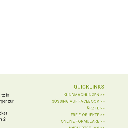
QUICKLINKS
KUNDMACHUNGEN >>
tz in
rger zur
GÜSSING AUF FACEBOOK >>
ÄRZTE >>
icket
FREIE OBJEKTE >>
m 2.
ONLINE FORMULARE >>
ANFAHRTSPLAN >>