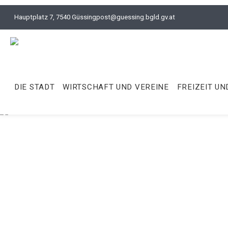
Hauptplatz 7, 7540 Güssing
post@guessing.bgld.gv.at
DIE STADT
WIRTSCHAFT UND VEREINE
FREIZEIT UN